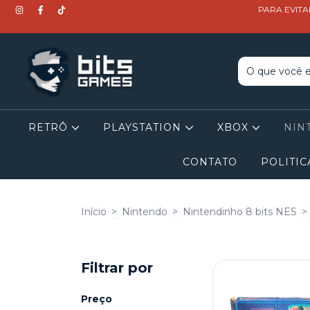
PARA EVITA
RETRÔ
PLAYSTATION
XBOX
NIN
CONTATO
POLITIC
Início
>
Nintendo
>
Nintendinho 8 bits NES
>
Filtrar por
Preço