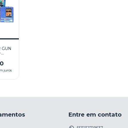
R GUN
+
ERS
-
00
STEM
m juros
amentos
Entre em contato