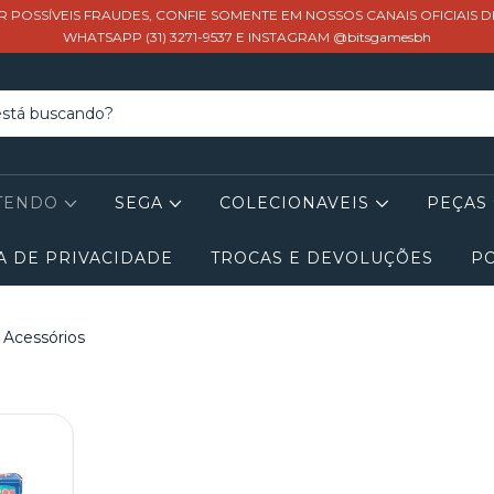
R POSSÍVEIS FRAUDES, CONFIE SOMENTE EM NOSSOS CANAIS OFICIAIS 
WHATSAPP (31) 3271-9537 E INSTAGRAM @bitsgamesbh
TENDO
SEGA
COLECIONAVEIS
PEÇAS
A DE PRIVACIDADE
TROCAS E DEVOLUÇÕES
PO
Acessórios