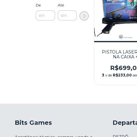
De
Até
PISTOLA LASE
NA CAIXA 
CRIMEBUST
SEMINOVO 
R$699,
PHANTOM SY
3
x de
R$233,00
se
Bits Games
Depart