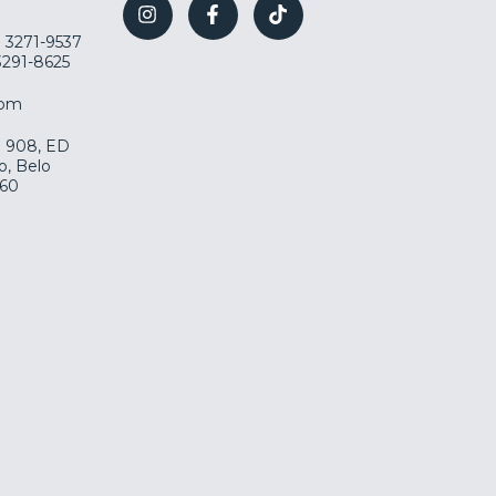
) 3271-9537
 3291-8625
com
la 908, ED
o, Belo
060