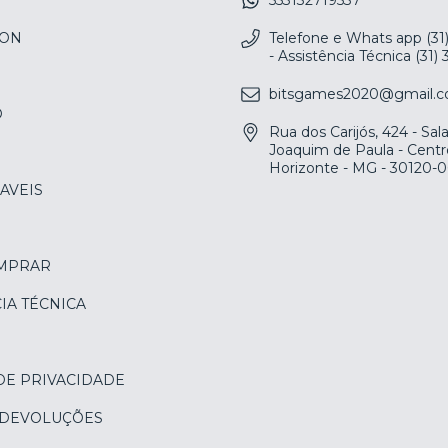
553132719537
ION
Telefone e Whats app (31
- Assistência Técnica (31)
bitsgames2020@gmail.
O
Rua dos Carijós, 424 - Sa
Joaquim de Paula - Centr
Horizonte - MG - 30120-
AVEIS
MPRAR
IA TÉCNICA
DE PRIVACIDADE
 DEVOLUÇÕES