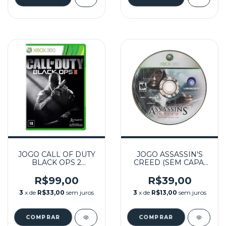
JOGO CALL OF DUTY
JOGO ASSASSIN'S
BLACK OPS 2
CREED (SEM CAPA)
(ENCARTE
SEMINOVO – XBOX
DANIFICADO)
360
R$99,00
R$39,00
SEMINOVO – XBOX
3
x de
R$33,00
sem juros
3
x de
R$13,00
sem juros
360