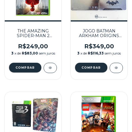
THE AMAZING
JOGO BATMAN
SPIDER-MAN 2
ARKHAM ORIGINS
SEMINOVO - XBOX
COLLECTOR'S
360
EDITION STEELBOOK
R$249,00
R$349,00
SEMINOVO - XBOX
3
x de
R$83,00
sem juros
3
x de
R$116,33
sem juros
360