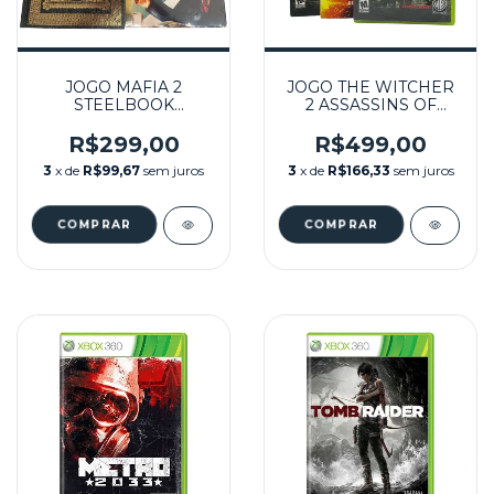
JOGO MAFIA 2
JOGO THE WITCHER
STEELBOOK
2 ASSASSINS OF
SEMINOVO – XBOX
KINGS ENHANCED
360
EDITION SEMINOVO
R$299,00
R$499,00
– XBOX 360
3
x de
R$99,67
sem juros
3
x de
R$166,33
sem juros