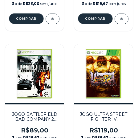
3
x de
R$23,00
sem juros
3
x de
R$19,67
sem juros
JOGO BATTLEFIELD
JOGO ULTRA STREET
BAD COMPANY 2
FIGHTER IV
SEMINOVO – XBOX
SEMINOVO – XBOX
360
360
R$89,00
R$119,00
3
x de
R$29,67
sem juros
3
x de
R$39,67
sem juros