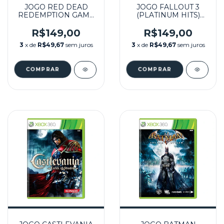
JOGO RED DEAD
JOGO FALLOUT 3
REDEMPTION GAME
(PLATINUM HITS)
OF THE YEAR
SEMINOVO – XBOX
(PLATINUM HITS)
360
R$149,00
R$149,00
SEMINOVO - XBOX
3
x de
R$49,67
sem juros
3
x de
R$49,67
sem juros
360