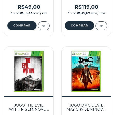
SEMINOVO – XBOX
2 SEMINOVO – XBOX
360
360
R$49,00
R$119,00
3
x de
R$16,33
sem juros
3
x de
R$39,67
sem juros
JOGO THE EVIL
JOGO DMC DEVIL
WITHIN SEMINOVO -
MAY CRY SEMINOVO
XBOX 360
– XBOX 360