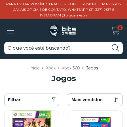
PARA EVITAR POSSÍVEIS FRAUDES, CONFIE SOMENTE EM NOSSOS
CANAIS OFICIAIS DE CONTATO: WHATSAPP (31) 3271-9537 E
INSTAGRAM @bitsgamesbh
0
Início
>
Xbox
>
Xbox 360
>
Jogos
Jogos
Filtrar