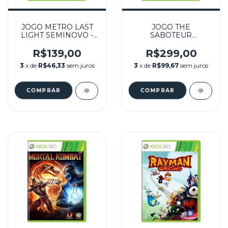
JOGO METRO LAST
JOGO THE
LIGHT SEMINOVO -
SABOTEUR
XBOX 360
SEMINOVO – XBOX
360
R$139,00
R$299,00
3
x de
R$46,33
sem juros
3
x de
R$99,67
sem juros