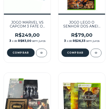
JOGO MARVEL VS
JOGO LEGO O
CAPCOM 3 FATE OF
SENHOR DOS ANEIS
TWO WORLDS
(PLATINUM HITS)
SPECIAL EDITION
SEMINOVO – XBOX
R$249,00
R$79,00
SEMINOVO - XBOX
360
3
x de
R$83,00
sem juros
3
x de
R$26,33
sem juros
360