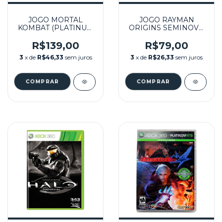
JOGO MORTAL
JOGO RAYMAN
KOMBAT (PLATINUM
ORIGINS SEMINOVO
HITS) SEMINOVO –
- XBOX 360
XBOX 360
R$139,00
R$79,00
3
x de
R$46,33
sem juros
3
x de
R$26,33
sem juros