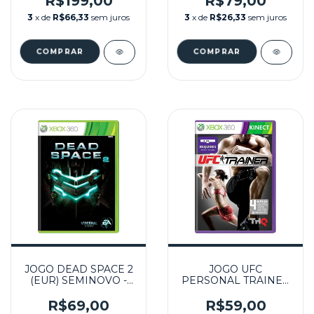
R$199,00
R$79,00
3
x de
R$66,33
sem juros
3
x de
R$26,33
sem juros
JOGO DEAD SPACE 2
JOGO UFC
(EUR) SEMINOVO -
PERSONAL TRAINER
XBOX 360
SEMINOVO – XBOX
360
R$69,00
R$59,00