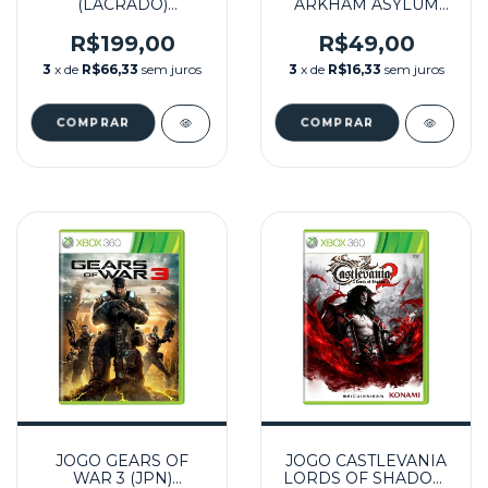
(LACRADO)
ARKHAM ASYLUM
SEMINOVO – XBOX
(EUR) SEMINOVO -
360
XBOX 360
R$199,00
R$49,00
3
x de
R$66,33
sem juros
3
x de
R$16,33
sem juros
JOGO GEARS OF
JOGO CASTLEVANIA
WAR 3 (JPN)
LORDS OF SHADOW