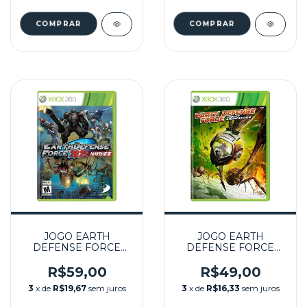
JOGO EARTH
JOGO EARTH
DEFENSE FORCE
DEFENSE FORCE
2025 SEMINOVO –
INSECT ARMAGEDON
XBOX 360
SEMINOVO – XBOX
R$59,00
R$49,00
360
3
x de
R$19,67
sem juros
3
x de
R$16,33
sem juros