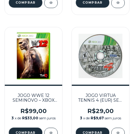
JOGO WWE 12
JOGO VIRTUA
SEMINOVO – XBOX
TENNIS 4 (EUR) SEM
360
CAPA SEMINOVO -
XBOX 360
R$99,00
R$29,00
3
x de
R$33,00
sem juros
3
x de
R$9,67
sem juros