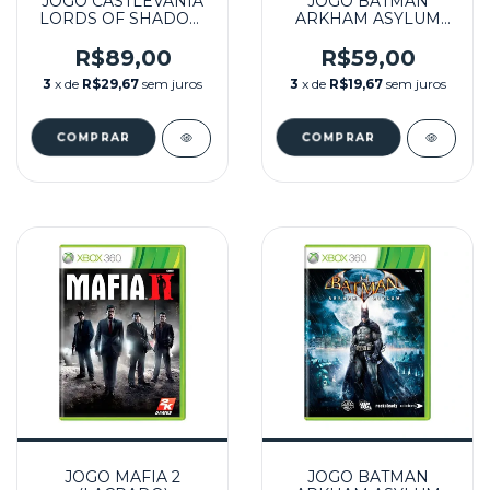
JOGO CASTLEVANIA
JOGO BATMAN
LORDS OF SHADOW
ARKHAM ASYLUM
SEMINOVO – XBOX
GAME OF THE YEAR
360
EDITION (PLATINUM
R$89,00
R$59,00
HITS) SEMINOVO -
3
x de
R$29,67
sem juros
3
x de
R$19,67
sem juros
XBOX 360
JOGO MAFIA 2
JOGO BATMAN