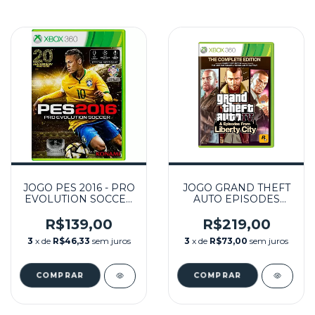
JOGO PES 2016 - PRO
JOGO GRAND THEFT
EVOLUTION SOCCER
AUTO EPISODES
2016 SEMINOVO -
FROM LIBERTY CITY
XBOX 360
SEMINOVO - XBOX
R$139,00
R$219,00
360
3
x de
R$46,33
sem juros
3
x de
R$73,00
sem juros