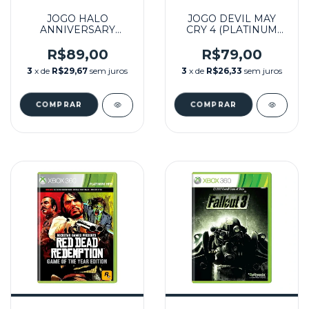
JOGO HALO
JOGO DEVIL MAY
ANNIVERSARY
CRY 4 (PLATINUM
COMBAT EVOLVED
HITS) SEMINOVO –
SEMINOVO - XBOX
XBOX 360
R$89,00
R$79,00
360
3
x de
R$29,67
sem juros
3
x de
R$26,33
sem juros