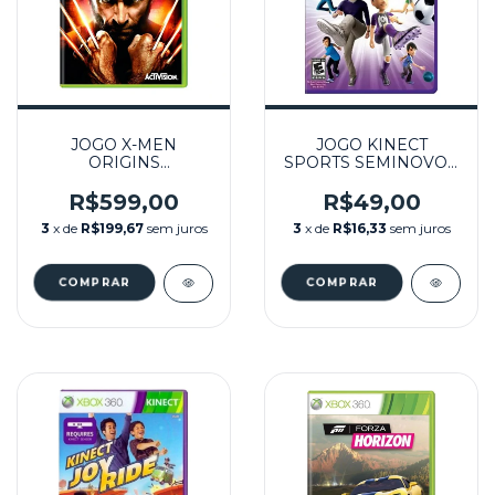
JOGO X-MEN
JOGO KINECT
ORIGINS
SPORTS SEMINOVO –
WOLVERINE
XBOX 360
UNCAGED EDITION
R$599,00
R$49,00
SEMINOVO – XBOX
3
x de
R$199,67
sem juros
3
x de
R$16,33
sem juros
360