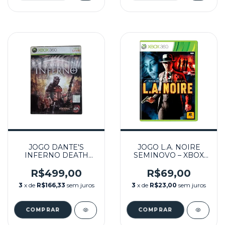
JOGO DANTE'S
JOGO L.A. NOIRE
INFERNO DEATH
SEMINOVO – XBOX
EDITION (JPN)
360
SEMINOVO - XBOX
R$499,00
R$69,00
360
3
x de
R$166,33
sem juros
3
x de
R$23,00
sem juros