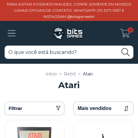
PARA EVITAR POSSÍVEIS FRAUDES, CONFIE SOMENTE EM NOSSOS
CANAIS OFICIAIS DE CONTATO: WHATSAPP (31) 3271-9537 E
INSTAGRAM @bitsgamesbh
0
Início
>
Retrô
>
Atari
Atari
Filtrar