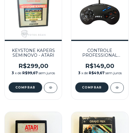
KEYSTONE KAPERS
CONTROLE
SEMINOVO - ATARI
PROFESSIONAL
CONTROL PAD PRO-1
SEMINOVO -
R$299,00
R$149,00
ATARI/MASTER
3
x de
R$99,67
sem juros
3
x de
R$49,67
sem juros
SYSTEM