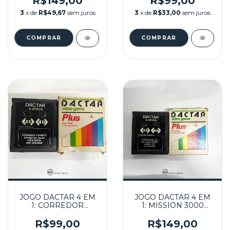
R$149,00
R$99,00
ENTOBED NA CAIXA
NA CAIXA
3
x de
R$49,67
sem juros
3
x de
R$33,00
sem juros
SEMINOVO- ATARI
SEMINOVO- ATARI
JOGO DACTAR 4 EM
JOGO DACTAR 4 EM
1: CORREDOR
1: MISSION 3000
COSMICO,GANGSTER
A.D,O PULADOR Q'
ALLEY, INFILTRATE E
BERT, COSMUCARK E
R$99,00
R$149,00