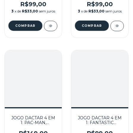
GOING HOME,
R$99,00
R$99,00
DEFENDER NA CAIXA
3
x de
R$33,00
sem juros
3
x de
R$33,00
sem juros
SEMINOVO- ATARI
JOGO DACTAR 4 EM
JOGO DACTAR 4 EM
1: PAC-MAN,
1: FANTASTIC
CHOPPER
VOYAGER,AINK,
COMMAND, PIT,
TURNOIL E PTOYAN