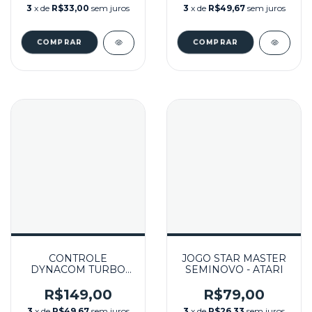
JAW BREAKER NA
MEGAFORCE NA
3
x de
R$33,00
sem juros
3
x de
R$49,67
sem juros
CAIXA SEMINOVO-
CAIXA SEMINOVO-
ATARI
ATARI
CONTROLE
JOGO STAR MASTER
DYNACOM TURBO
SEMINOVO - ATARI
PAD CONTROL TPC-4
SEMINOVO -
R$149,00
R$79,00
ATARI/MASTER
3
x de
R$49,67
sem juros
3
x de
R$26,33
sem juros