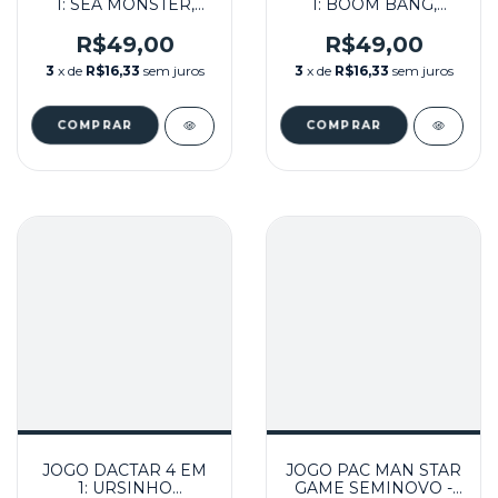
1: SEA MONSTER,
1: BOOM BANG,
SHARK ATTACK, SLOT
AMIDAR, CHOPPER
RACER, STAR
COMMAND E
R$49,00
R$49,00
VOYAGER SEMINOVO
CORREDOR
3
x de
R$16,33
sem juros
3
x de
R$16,33
sem juros
- ATARI
CÓSMICO SEMINOVO
- ATARI
JOGO DACTAR 4 EM
JOGO PAC MAN STAR
1: URSINHO
GAME SEMINOVO -