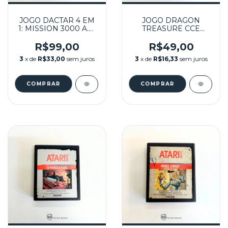
JOGO DACTAR 4 EM
JOGO DRAGON
1: MISSION 3000 A.D,
TREASURE CCE
O PULADOR Q'BERT,
SEMINOVO - ATARI
COSMIC ARK,
R$99,00
R$49,00
MEGAFORCE
3
x de
R$33,00
sem juros
3
x de
R$16,33
sem juros
SEMINOVO - ATARI